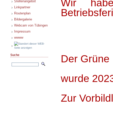
Wir hab
Stellenangebot
Linkpartner
Betriebsfer
Routenplan
Bildergalerie
Webcam von Tübingen
Impressum
wwww
Der Grüne
Suche
wurde 202
Zur Vorbild