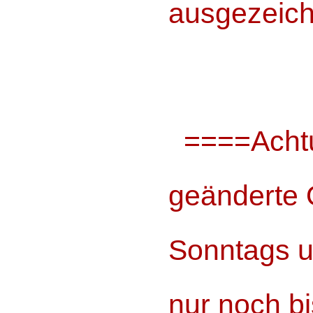
ausgezeich
====Acht
geänderte 
Sonntags u
nur noch b